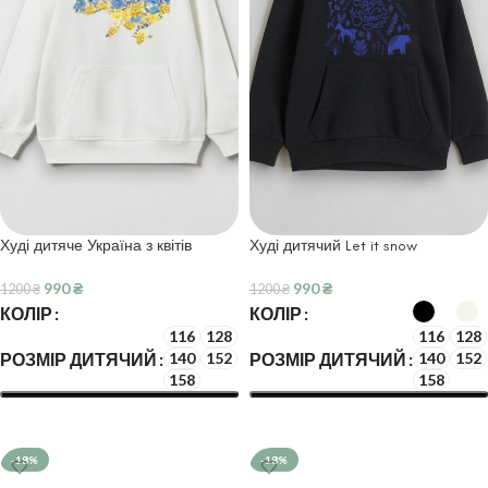
Худі дитяче Україна з квітів
Худі дитячий Let it snow
990
₴
990
₴
1200
₴
1200
₴
КОЛІР
КОЛІР
116
128
116
128
РОЗМІР ДИТЯЧИЙ
РОЗМІР ДИТЯЧИЙ
140
152
140
152
158
158
ОБЕРІТЬ ОПЦІЇ
ОБЕРІТЬ ОПЦІЇ
-18%
-18%