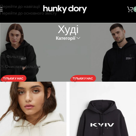
Перейти до навігації
Перейти до основного змісту
Худі
Категорії
Головна
Каталог
Худі
Показано 1–18 із 43
Фільтри
Очистити фільтри
Класичний
ТІЛЬКИ У НАС
ТІЛЬКИ У НАС