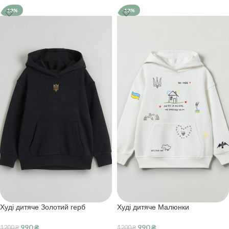
-18%
-18%
Худі дитяче Золотий герб
Худі дитяче Малюнки
990
₴
990
₴
1200
₴
1200
₴