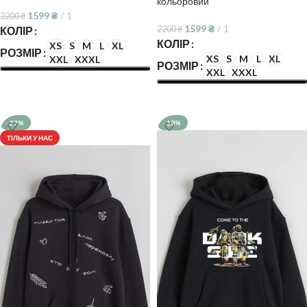
кольоровий
1599
₴
1
2200
₴
1599
₴
1
2200
₴
КОЛІР
КОЛІР
XS
S
M
L
XL
РОЗМІР
XS
S
M
L
XL
XXL
XXXL
РОЗМІР
XXL
XXXL
ОБЕРІТЬ ОПЦІЇ
ОБЕРІТЬ ОПЦІЇ
-27%
-18%
ТІЛЬКИ У НАС