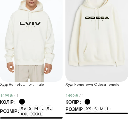
Худі Hometown Lviv male
Худі Hometown Odesa female
1499
₴
1
1499
₴
1
КОЛІР
КОЛІР
XS
S
M
L
XL
XS
S
M
L
РОЗМІР
РОЗМІР
XXL
XXXL
ОБЕРІТЬ ОПЦІЇ
ОБЕРІТЬ ОПЦІЇ