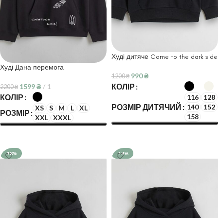
Худі дитяче Come to the dark side
Худі Дана перемога
990
₴
1200
₴
КОЛІР
1599
₴
1
2200
₴
КОЛІР
116
128
РОЗМІР ДИТЯЧИЙ
140
152
XS
S
M
L
XL
РОЗМІР
158
XXL
XXXL
ОБЕРІТЬ ОПЦІЇ
ОБЕРІТЬ ОПЦІЇ
-18%
-18%