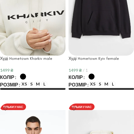
Худі Hometown Kharkiv male
Худі Hometown Kyiv female
1499
₴
1499
₴
1
КОЛІР
КОЛІР
XS
S
M
L
XS
S
M
L
РОЗМІР
РОЗМІР
ОБЕРІТЬ ОПЦІЇ
ОБЕРІТЬ ОПЦІЇ
ТІЛЬКИ У НАС
ТІЛЬКИ У НАС