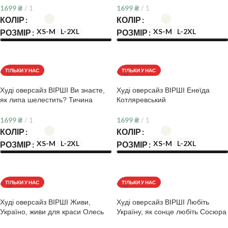
1699
₴
1
1699
₴
1
КОЛІР
КОЛІР
XS-M
L-2XL
XS-M
L-2XL
РОЗМІР
РОЗМІР
ОБЕРІТЬ ОПЦІЇ
ОБЕРІТЬ ОПЦІЇ
ТІЛЬКИ У НАС
ТІЛЬКИ У НАС
Худі оверсайз ВІРШІ Ви знаєте,
Худі оверсайз ВІРШІ Енеїда
як липа шелестить? Тичина
Котляревський
1699
₴
1
1699
₴
1
КОЛІР
КОЛІР
XS-M
L-2XL
XS-M
L-2XL
РОЗМІР
РОЗМІР
ОБЕРІТЬ ОПЦІЇ
ОБЕРІТЬ ОПЦІЇ
ТІЛЬКИ У НАС
ТІЛЬКИ У НАС
Худі оверсайз ВІРШІ Живи,
Худі оверсайз ВІРШІ Любіть
Україно, живи для краси Олесь
Україну, як сонце любіть Сосюра