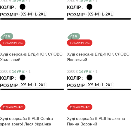
1699
₴
1
1699
₴
1
2200
₴
2200
₴
КОЛІР
КОЛІР
XS-M
L-2XL
XS-M
L-2XL
РОЗМІР
РОЗМІР
ОБЕРІТЬ ОПЦІЇ
ОБЕРІТЬ ОПЦІЇ
-23%
-23%
ТІЛЬКИ У НАС
ТІЛЬКИ У НАС
Худі оверсайз БУДИНОК СЛОВО
Худі оверсайз БУДИНОК СЛОВО
Хвильовий
Яновський
1699
₴
1
1699
₴
1
2200
₴
2200
₴
КОЛІР
КОЛІР
XS-M
L-2XL
XS-M
L-2XL
РОЗМІР
РОЗМІР
ОБЕРІТЬ ОПЦІЇ
ОБЕРІТЬ ОПЦІЇ
ТІЛЬКИ У НАС
ТІЛЬКИ У НАС
Худі оверсайз ВІРШІ Contra
Худі оверсайз ВІРШІ Блакитна
spem spero! Леся Українка
Панна Вороний