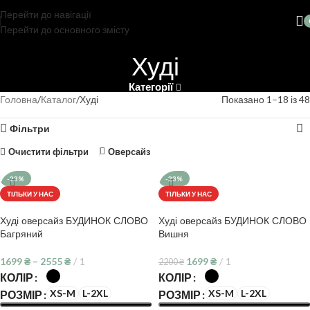
Перейти до навігації
Перейти до основного змісту
Худі
Категорії
Головна
Каталог
Худі
Показано 1–18 із 48
Фільтри
Очистити фільтри
Оверсайз
-23%
-23%
ТІЛЬКИ У НАС
ТІЛЬКИ У НАС
Худі оверсайз БУДИНОК СЛОВО
Худі оверсайз БУДИНОК СЛОВО
Багряний
Вишня
1699
₴
–
2555
₴
1
1699
₴
1
2200
₴
КОЛІР
КОЛІР
XS-M
L-2XL
XS-M
L-2XL
РОЗМІР
РОЗМІР