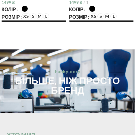
1499
₴
1499
₴
1
КОЛІР
КОЛІР
XS
S
M
L
XS
S
M
L
РОЗМІР
РОЗМІР
ОБЕРІТЬ ОПЦІЇ
ОБЕРІТЬ ОПЦІЇ
hunky dory
БІЛЬШЕ, НІЖ ПРОСТО
БРЕНД