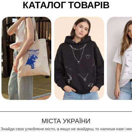
КАТАЛОГ ТОВАРІВ
ЗАМОВИТИ
ШОПЕР
ХУДІ
ФУТБО
МІСТА УКРАЇНИ
Знайди своє улюблене місто, а якщо не знайдеш, то напиши нам і ми