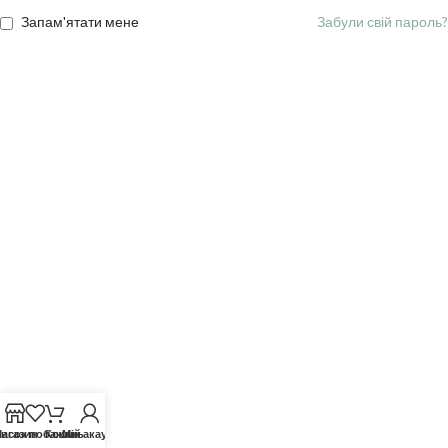
Запам'ятати мене
Забули свій пароль?
исок побажань
агазин
Кошик
Мій акаунт