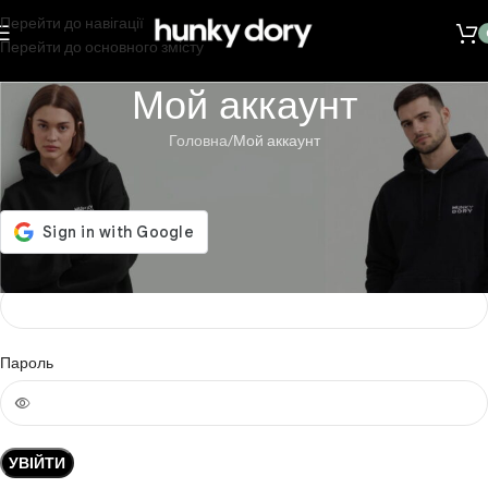
Перейти до навігації
Перейти до основного змісту
Мой аккаунт
Головна
Мой аккаунт
Увійти
Логін чи e-mail адреса
Пароль
УВІЙТИ