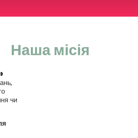
Наша місія
УСІ КОЛЕКЦІЇ
»
Hometown
Ексклюзивна серія
ань,
го
Будинок слова
ня чи
Вірші українських письменників
Міста України
ля