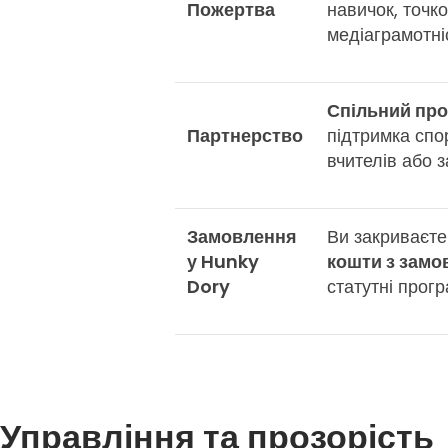
Пожертва
навичок, точк
медіаграмотні
Спільний про
Партнерство
підтримка спор
вчителів або 
Замовлення
Ви закриваєте
у Hunky
кошти з замо
Dory
статутні прогр
Управління та прозорість