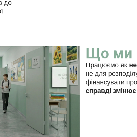
в до
ї
Що ми
Працюємо як
не
не для розподілу
фінансувати про
справді змінює 