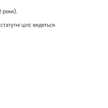
 роки).
атутні цілі; ведеться