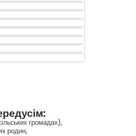
ередусім:
сільських громадах),
их родин,