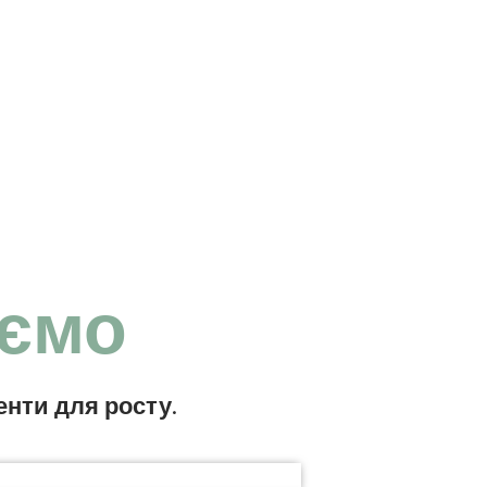
ємо​
енти для росту
.