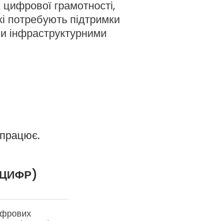
х цифрової грамотності,
які потребують підтримки
и інфраструктурними
 працює.
 ЦИФР)
цифрових