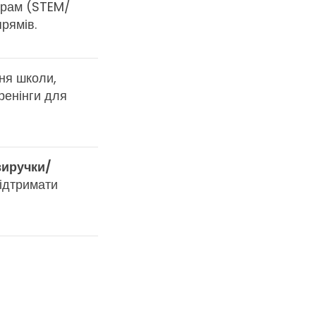
ограм (STEM/
рямів.
ня школи,
тренінги для
виручки/
підтримати