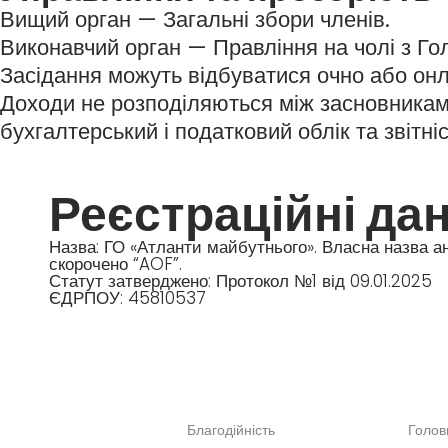
Вищий орган — Загальні збори членів.
Виконавчий орган — Правління на чолі з Го
Засідання можуть відбуватися очно або он
Доходи не розподіляються між засновниками
бухгалтерський і податковий облік та звітніс
Реєстраційні дан
Назва: ГО «Атланти майбутнього». Власна назва анг
скорочено “AOF”.
Статут затверджено: Протокол №1 від 09.01.2025
ЄДРПОУ: 45810537
АЛОГ
КОЛЕКЦІЇ
ОСН
Благодійність
Голов