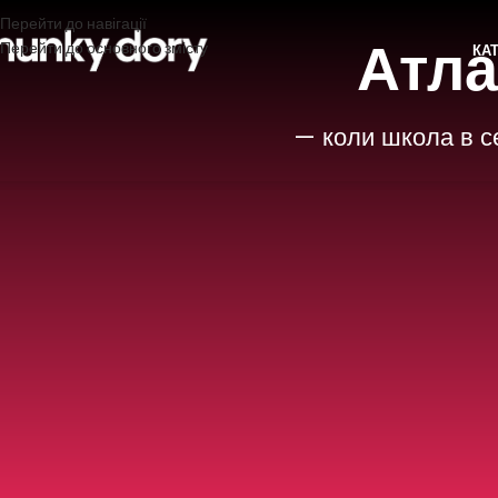
Перейти до навігації
Атла
Перейти до основного змісту
КА
— коли школа в се