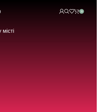
Q
0
 місті