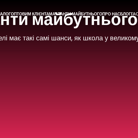
нти майбутнього
ТАЛОГ
ОПТОВИМ КЛІЄНТАМ
АТЛАНТИ МАЙБУТНЬОГО
ПРО НАС
БЛОГ
FA
лі має такі самі шанси, як школа у великому