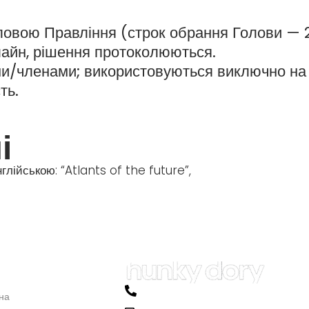
ловою Правління (строк обрання Голови — 2
лайн, рішення протоколюються.
/членами; використовуються виключно на ст
ть.
і
лійською: “Atlants of the future”,
ОВНЕ
Phone: +38 (063)-545-0860
на
м. Харків ( Працюємо, незважаючи на