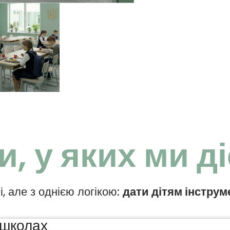
, у яких ми ді
і, але з однією логікою:
дати дітям інструм
 школах