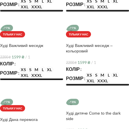
XS
S
M
L
XL
XS
S
M
L
XL
РОЗМІР
РОЗМІР
XXL
XXXL
XXL
XXXL
ОБЕРІТЬ ОПЦІЇ
ОБЕРІТЬ ОПЦІЇ
-27%
-27%
ТІЛЬКИ У НАС
ТІЛЬКИ У НАС
Худі Важливий меседж
Худі Важливий меседж –
кольоровий
1599
₴
1
2200
₴
1599
₴
1
2200
₴
КОЛІР
КОЛІР
XS
S
M
L
XL
РОЗМІР
XS
S
M
L
XL
XXL
XXXL
РОЗМІР
XXL
XXXL
ОБЕРІТЬ ОПЦІЇ
ОБЕРІТЬ ОПЦІЇ
-27%
-18%
ТІЛЬКИ У НАС
Худі дитяче Come to the dark
side
Худі Дана перемога