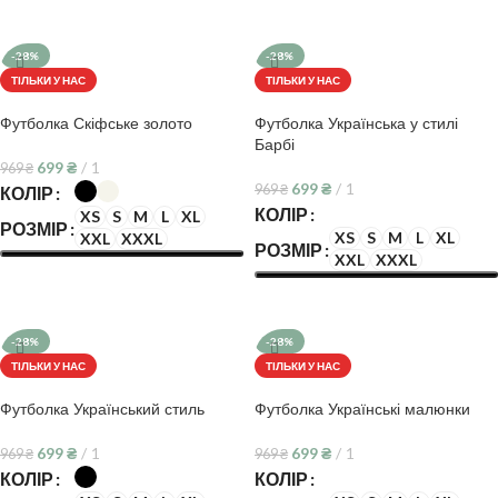
ОБЕРІТЬ ОПЦІЇ
ОБЕРІТЬ ОПЦІЇ
-28%
-28%
ТІЛЬКИ У НАС
ТІЛЬКИ У НАС
Футболка Скіфське золото
Футболка Українська у стилі
Барбі
699
₴
1
969
₴
699
₴
1
969
₴
КОЛІР
КОЛІР
XS
S
M
L
XL
РОЗМІР
XS
S
M
L
XL
XXL
XXXL
РОЗМІР
XXL
XXXL
ОБЕРІТЬ ОПЦІЇ
ОБЕРІТЬ ОПЦІЇ
-28%
-28%
ТІЛЬКИ У НАС
ТІЛЬКИ У НАС
Футболка Український стиль
Футболка Українські малюнки
699
₴
1
699
₴
1
969
₴
969
₴
КОЛІР
КОЛІР