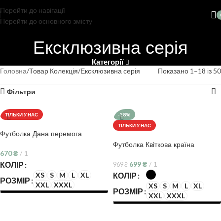
Перейти до навігації
Перейти до основного змісту
Ексклюзивна серія
Категорії
Головна
Товар Колекція
Ексклюзивна серія
Показано 1–18 із 50
Фільтри
ТІЛЬКИ У НАС
-28%
ТІЛЬКИ У НАС
Футболка Дана перемога
Футболка Квіткова країна
670
₴
1
КОЛІР
699
₴
1
969
₴
КОЛІР
XS
S
M
L
XL
РОЗМІР
XXL
XXXL
XS
S
M
L
XL
РОЗМІР
XXL
XXXL
ОБЕРІТЬ ОПЦІЇ
ОБЕРІТЬ ОПЦІЇ