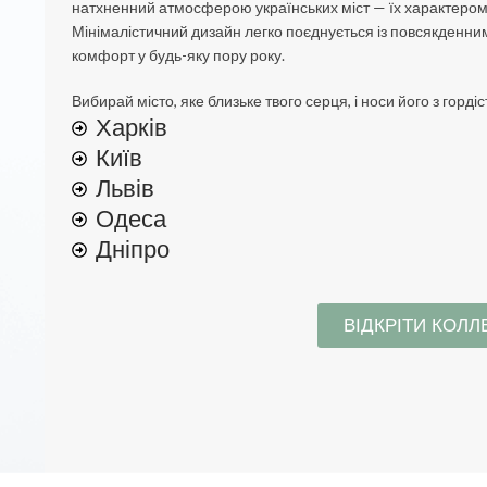
натхненний атмосферою українських міст — їх характером,
Мінімалістичний дизайн легко поєднується із повсякденним
комфорт у будь-яку пору року.
Вибирай місто, яке близьке твого серця, і носи його з гордіс
Харків
Київ
Львів
УСІ КОЛЕКЦІЇ
Одеса
Дніпро
Hometown
Ексклюзивна серія
Будинок слова
ВІДКРІТИ КОЛЛ
Вірші українських письменників
Міста України