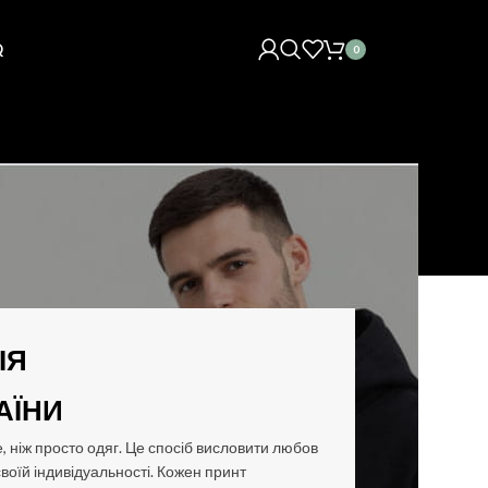
Q
0
ІЯ
АЇНИ
, ніж просто одяг. Це спосіб висловити любов
своїй індивідуальності. Кожен принт