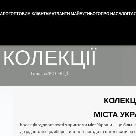
ТАЛОГ
ОПТОВИМ КЛІЄНТАМ
АТЛАНТИ МАЙБУТНЬОГО
ПРО НАС
БЛОГ
FA
КОЛЕКЦІЇ
Головна
КОЛЕКЦІЇ
КОЛЕКЦ
МІСТА УКР
Колекція худорлявості з принтами міст України — це більше
до рідного місця, зберегти теплі спогади та наголосити на 