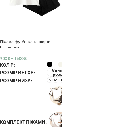
Піжама футболка та шорти
Limited edition
900
₴
–
1600
₴
КОЛІР
Єдиний
РОЗМІР ВЕРХУ
розмір
S
M
L
XL
РОЗМІР НИЗУ
КОМПЛЕКТ ПІЖАМИ