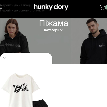
Перейти до навігації
Перейти до основного змісту
Піжама
Категорії
Головна
Каталог
Піжама
Показано один результат
Фільтри