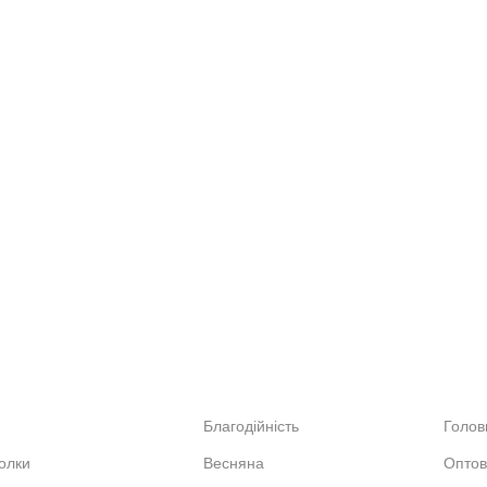
АЛОГ
КОЛЕКЦІЇ
ОСН
Благодійність
Голов
олки
Весняна
Оптов