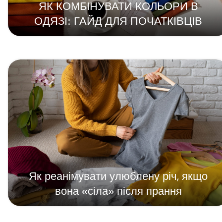
ЯК КОМБІНУВАТИ КОЛЬОРИ В
ОДЯЗІ: ГАЙД ДЛЯ ПОЧАТКІВЦІВ
УСІ КОЛЕКЦІЇ
Hometown
Ексклюзивна серія
Будинок слова
Вірші українських письменників
Як реанімувати улюблену річ, якщо
Міста України
вона «сіла» після прання