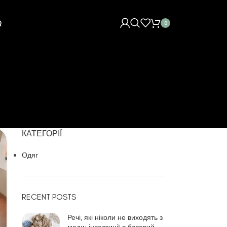
Q
0
КАТЕГОРІЇ
Одяг
RECENT POSTS
Речі, які ніколи не виходять з