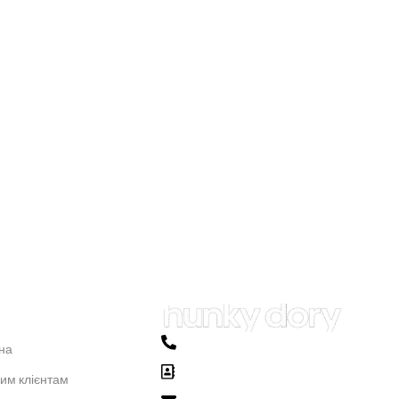
ОВНЕ
Phone: +38 (063)-545-0860
на
м. Харків ( Працюємо, незважаючи на
им клієнтам
перешкоди! )