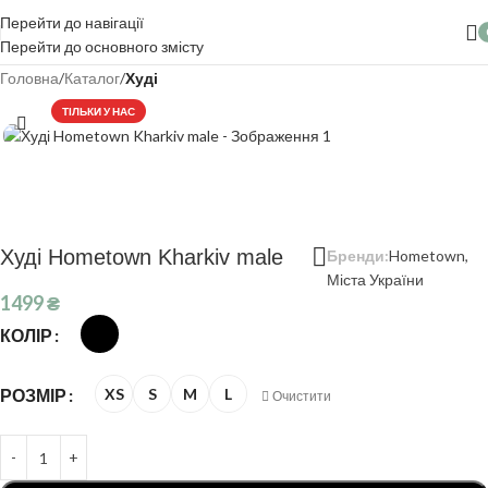
Перейти до навігації
Перейти до основного змісту
Головна
Каталог
Худі
ТІЛЬКИ У НАС
Худі Hometown Kharkiv male
Бренди:
Hometown
,
Міста України
1499
₴
КОЛІР
РОЗМІР
XS
S
M
L
Очистити