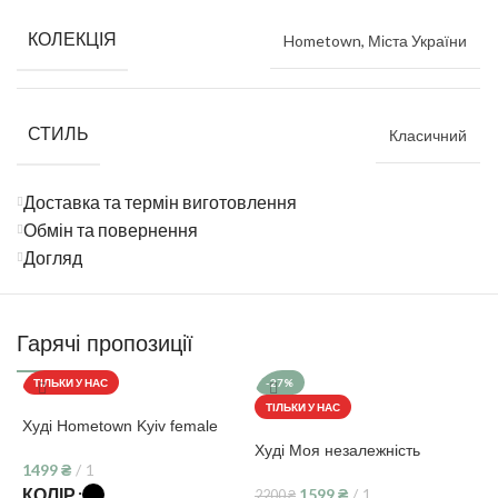
КОЛЕКЦІЯ
Hometown
,
Міста України
СТИЛЬ
Класичний
Доставка та термін виготовлення
Обмін та повернення
Догляд
Гарячі пропозиції
ТІЛЬКИ У НАС
-27%
ТІЛЬКИ У НАС
Худі Hometown Kyiv female
Худі Моя незалежність
Х
1499
₴
1
С
КОЛІР
1599
₴
1
2200
₴